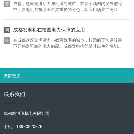
间的一项重要开支。燃油费用的多少取决于发电机的功率、运行时间
电机的及时供电避免了因停电导致的生产停滞、原材料浪费
成都，这座充满活力与机遇的城市，在各个领域的发展进程
答
和产品报废，降低了企业的生产成本，提高了企业的经济效
中，发电机都扮演着至关重要的角色，其应用场景广泛且多
以及燃油价格。功率越大的发电机，单位时间内的燃油消耗量就越
益。同时，稳定的电力供应也使得企业能够按时交付订单，
样。 在商业领域，成都的大型购物中心是发电机的重要用武
高；运行时间越长，累计的燃油费用也就越多。而燃油价格会受到市
维护了企业的信誉和市场份额，进一步促进了企业的发展壮
之地。购物中心内店铺林立，各类电子设备、照明系统、空
场供求关系、国际原油价格波动等多种因素的影响，具有不确定性。
大，带动了上下游产业链的协同发展，为城市工业经济的增
调设施等对电力的依赖程度极高。尤其是在节假日或促销活
成都发电机在校园电力保障的应用
问
租赁公司通常会在租赁合同中明确燃油费用的承担方式，有些情况下
长注入了强大动力。 商业活动是城市经济的重要组成部分，
动期间，客流量大幅增加，用电负荷也随之攀升。一旦遭遇
成都发电机的应用为商业的繁荣提供了有力支持。大型商
突发停电，不仅会导致店铺无法正常营业，造成商品销售损
在成都这座充满活力与教育氛围的城市，校园的正常运转离
由租赁公司负责提供燃油并计入总费用，有些则要求客户自行承担燃
答
场、超市、酒店等商业场所，电力是其正常运营的关键。在
失，还可能引发顾客的恐慌和不满，影响购物中心的声誉。
不开稳定可靠的电力供应。成都发电机凭借其出色的性能和
油费用。
用电高峰期或突发停电时，发电机能够迅速补充电力，保障
此时，成都的发电机能够迅速启动，为购物中心提供稳定的
适应性，在校园电力保障中发挥着不可或缺的重要作用。 在
照明、空调、收银系统等设备的正常运行。这为消费者提供
电力支持，保障照明、电梯、收银系统等关键设备的正常运
校园的日常教学活动中，电力是维持正常秩序的关键要素。
了舒适的购物和消费环境，吸引了更多的顾客，促进了商品
行，让顾客能够在安全、舒适的环境中继续购物，维持商业
多媒体教室里的投影仪、电子白板，实验室中的精密仪器，
和服务的销售，增加了商业企业的收入。此外，对于一些举
活动的正常秩序。 成都的酒店行业同样离不开发电机的保
图书馆的电子借阅系统等，都需要持续稳定的电力支持。一
办大型商业活动的场所，如展览中心、演唱会场馆等，发电
障。无论是高档的五星级酒店还是经济实惠的快捷酒店，都
友情链接 :
旦遭遇突发停电，教学进程将被打断，实验数据可能丢失，
机能够满足活动期间高负荷的用电需求，确保活动的顺利进
需要稳定的电力来维持客房的照明、空调、热水供应，以及
图书馆的服务也会陷入停滞。成都发电机在此时便成为了“救
行。这不仅提升了成都的城市形象和知名度，吸引了更多的
餐厅、会议室等公共区域的设备运行。当电力故障发生时，
场英雄”。当市电中断时，发电机能够迅速启动，在极短的时
投资和商业机会，还带动了周边餐饮、住宿、交通等相关产
发电机能够在第一时间介入，确保酒店的各项服务不受影
联系我们
间内恢复电力供应，确保教学活动不受太大影响。例如，在
业的发展，形成了良好的商业生态，推动了城市商业经济的
响。对于商务旅客来说，稳定的电力可以保证他们能够正常
一堂重要的公开课上，投影仪突然断电，成都发电机及时介
繁荣。 在基础设施建设领域，成都发电机的应用为城市的建
处理工作事务，不会因停电而耽误重要的商务活动；对于休
入，让授课老师能够继续通过多媒体展示教学内容，保障了
设和发展提供了坚实的电力保障。城市的基础设施建设，如
闲游客而言，舒适的住宿环境也不会因停电而大打折扣，从
教学活动的连贯性和质量，让学生们能够顺利完成学习任
成都凯恒飞机电有限公司
道路、桥梁、地铁、水利等项目，施工周期长、用电需求
而提升了酒店的客户满意度和竞争力。 在工业生产领域，成
务。 校园里的宿舍区也是用电大户，尤其是在晚上和节假
大，且施工环境复杂。发电机能够为施工现场的各种机械设
都的制造业企业众多，从汽车制造、机械加工到电子信息等
日，学生们的用电需求更为集中。照明、空调、热水器等设
手机：18980820575
备提供稳定的电力，确保工程进度不受电力供应的影响。在
产业，都对电力的连续性有着严格要求。生产线上的机器设
备的运行，使得宿舍区的电力负荷较大。如果遇到电力故