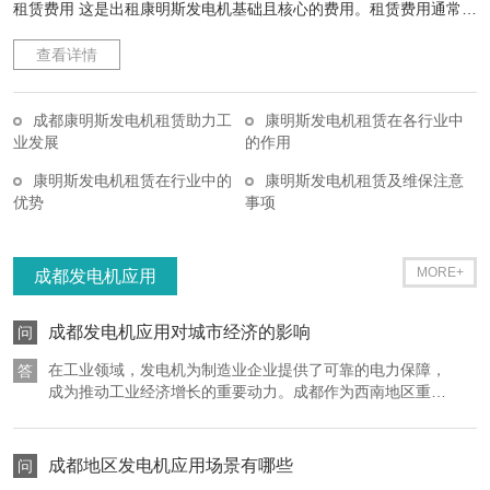
租赁费用 这是出租康明斯发电机基础且核心的费用。租赁费用通常根
据发电机的功率大小来定价，功率越大，租赁成本越高。因为大功率
查看详情
发电机在制造、维护以及能源消耗方面成本更高。同时，租赁时长也
是影响费用的关键因素。短期租赁，比如按天或按周计算，单位时间
的租金可能会相对较高；而长期租赁，如按月或按年，租赁公司为了
成都康明斯发电机租赁助力工
康明斯发电机租赁在各行业中
业发展
的作用
吸引客户、保障稳定的业务，往往会给予一定的价格优惠。此外，发
电机的型号和配置也会对租赁费用产生影响。一些具备先进技术、特
康明斯发电机租赁在行业中的
康明斯发电机租赁及维保注意
殊功能（如低噪音、高燃油效率）的康明斯发电机，由于其研发和制
优势
事项
造成本增加，租赁价格也会相应上浮。 运输与安装调试费用 在租赁
过程中，发电机的运输费用是不可忽视的一部分。如果租赁地点距离
MORE+
成都发电机应用
租赁公司的仓库较远，或者运输路线存在交通不便、路况复杂等情
况，运输成本会显著增加。这包括运输车辆的燃油费、过路费以及司
成都发电机应用对城市经济的影响
问
机的劳务费用等。当发电机运抵租赁地点后，还需要专业的技术人员
进行安装调试，以确保发电机能够正常运行。安装调试费用涵盖了技
在工业领域，发电机为制造业企业提供了可靠的电力保障，
答
术人员的上门服务费、调试过程中使用的工具和材料费用等。技术人
成为推动工业经济增长的重要动力。成都作为西南地区重要
的工业基地，众多工厂的生产活动对电力的连续性有着极高
员需要对发电机的电气系统、燃油系统、冷却系统等进行全面检查和
要求。当遭遇突发停电时，发电机能够迅速启动，确保生产
调试，使其各项参数达到较好运行状态，满足客户的用电需求。 燃油
线上的机器设备不停转。以汽车制造企业为例，焊接、喷漆
成都地区发电机应用场景有哪些
问
费用 康明斯发电机在运行过程中需要消耗燃油，燃油费用也是租赁期
等关键工序需要稳定的电力来保证产品质量和生产效率。发